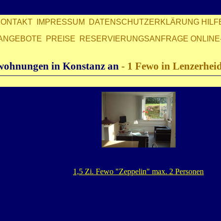
KONTAKT
IMPRESSUM
DATENSCHUTZERKLÄRUNG
HILF
ANGEBOTE
PREISE
RESERVIERUNGSANFRAGE
ONLINE
nwohnungen in Konstanz an
-
1 Fewo in Lenzerhei
1,5 Zi. Fewo "Zeppelin" max. 2 Personen