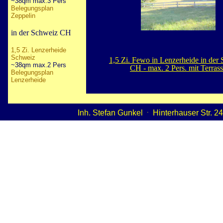
~38qm max.3 Pers
Belegungsplan
Zeppelin
in der Schweiz CH
1,5 Zi. Lenzerheide
Schweiz
1,5 Zi. Fewo in Lenzerheide in der
~38qm max.2 Pers
CH - max. 2 Pers. mit Terras
Belegungsplan
Lenzerheide
.
Inh. Stefan Gunkel
Hinterhauser Str. 2