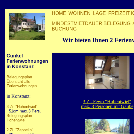
HOME
WOHNEN
LAGE
FREIZEIT
MINDESTMIETDAUER
BELEGUNG
BUCHUNG
Wir bieten Ihnen 2 Ferie
Gunkel
Ferienwohnungen
in Konstanz
Belegungsplan
Übersicht alle
Ferienwohnungen
in Konstanz:
3 Zi. Fewo "Hohentwiel"
max. 3 Personen mit Gaube
3 Zi. "Hohentwiel
"
~51qm max.3 Pers.
Belegungsplan
Hohentwiel
2 Zi. "Zeppelin
"