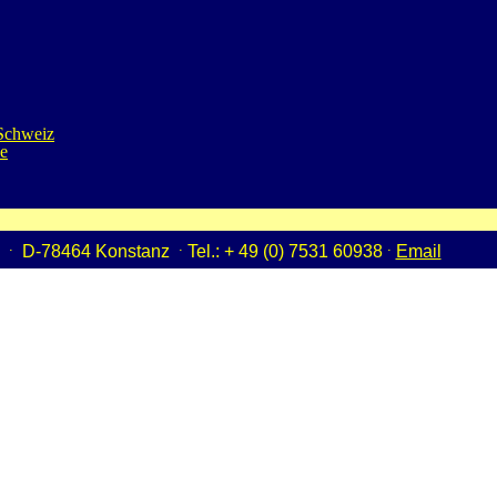
 Schweiz
se
.
.
.
4
D-78464 Konstanz
Tel.: + 49 (0) 7531 60938
Email